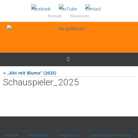
Zum
Inhalt
Kontakt
Newsletter
springen
« „Akt mit Blume“ (2025)
Schauspieler_2025
Kontakt
Newsletter
Impressum
Datenschutzerklärung