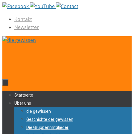
Zum
Inhalt
Kontakt
springen
Newsletter
Zum
Startseite
Inhalt
Über uns
springen
die gewissen
Geschichte der gewissen
Die Gruppenmitglieder