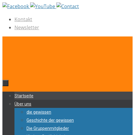
Zum
Inhalt
Kontakt
springen
Newsletter
Zum
Startseite
Inhalt
Über uns
springen
die gewissen
Geschichte der gewissen
Die Gruppenmitglieder