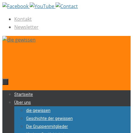
Zum
Inhalt
Kontakt
springen
Newsletter
Zum
Startseite
Inhalt
Über uns
springen
die gewissen
Geschichte der gewissen
Die Gruppenmitglieder