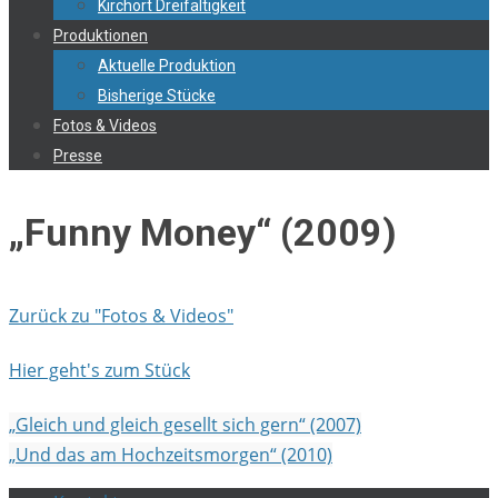
Kirchort Dreifaltigkeit
Produktionen
Aktuelle Produktion
Bisherige Stücke
Fotos & Videos
Presse
„Funny Money“ (2009)
Zurück zu "Fotos & Videos"
Hier geht's zum Stück
„Gleich und gleich gesellt sich gern“ (2007)
„Und das am Hochzeitsmorgen“ (2010)