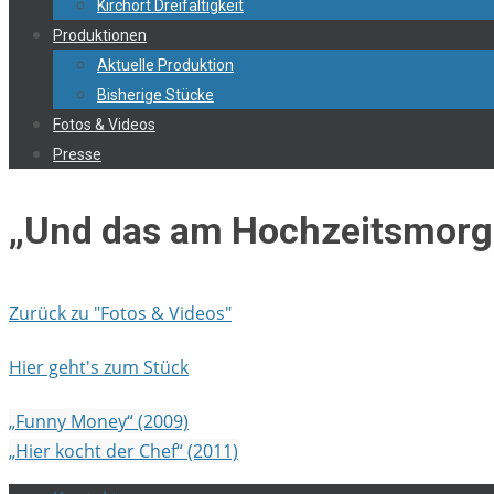
Kirchort Dreifaltigkeit
Produktionen
Aktuelle Produktion
Bisherige Stücke
Fotos & Videos
Presse
„Und das am Hochzeitsmorg
Zurück zu "Fotos & Videos"
Hier geht's zum Stück
„Funny Money“ (2009)
„Hier kocht der Chef“ (2011)