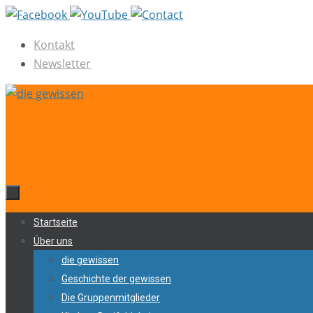
Zum
Inhalt
Kontakt
springen
Newsletter
Zum
Startseite
Inhalt
Über uns
springen
die gewissen
Geschichte der gewissen
Die Gruppenmitglieder