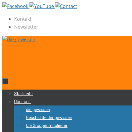
Zum
Inhalt
Kontakt
springen
Newsletter
Zum
Startseite
Inhalt
Über uns
springen
die gewissen
Geschichte der gewissen
Die Gruppenmitglieder