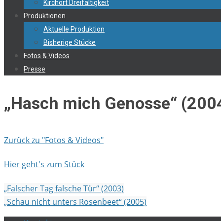
Kirchort Dreifaltigkeit
Produktionen
Aktuelle Produktion
Bisherige Stücke
Fotos & Videos
Presse
„Hasch mich Genosse“ (200
Zurück zu "Fotos & Videos"
Hier geht's zum Stück
„Falscher Tag falsche Tür“ (2003)
„Schau nicht unters Rosenbeet“ (2005)