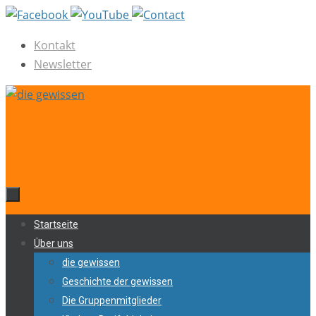
Zum
Inhalt
Kontakt
springen
Newsletter
Zum
Startseite
Inhalt
Über uns
springen
die gewissen
Geschichte der gewissen
Die Gruppenmitglieder