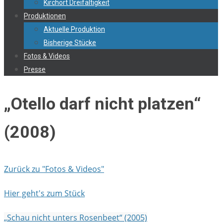
Kirchort Dreifaltigkeit
Produktionen
Aktuelle Produktion
Bisherige Stücke
Fotos & Videos
Presse
„Otello darf nicht platzen“
(2008)
Zurück zu "Fotos & Videos"
Hier geht's zum Stück
„Schau nicht unters Rosenbeet“ (2005)