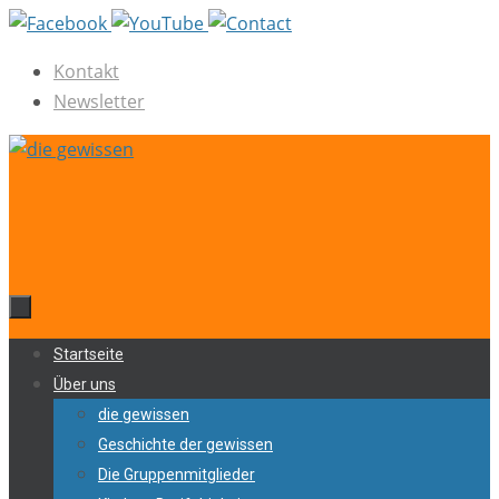
Zum
Inhalt
Kontakt
springen
Newsletter
Zum
Startseite
Inhalt
Über uns
springen
die gewissen
Geschichte der gewissen
Die Gruppenmitglieder