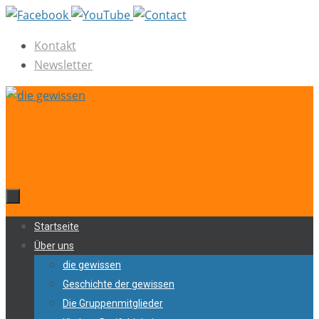
Zum
Inhalt
Kontakt
springen
Newsletter
Zum
Startseite
Inhalt
Über uns
springen
die gewissen
Geschichte der gewissen
Die Gruppenmitglieder