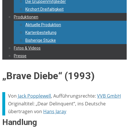
Die Gruppenmitglieder
Kirchort Dreifaltigkeit
Produktionen
Aktuelle Produktion
Kartenbestellung
Bisherige Stücke
Fotos & Videos
Presse
„Brave Diebe“ (1993)
Von
Jack Popplewell
, Aufführungsrechte:
VVB GmbH
Originaltitel: „Dear Delinquent“, ins Deutsche
übertragen von
Hans Jaray
Handlung