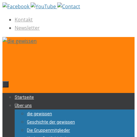
Zum
Inhalt
Kontakt
springen
Newsletter
Zum
Startseite
Inhalt
Über uns
springen
die gewissen
Geschichte der gewissen
Die Gruppenmitglieder