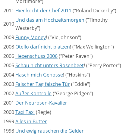
Mortimore")
2011
Hier kocht der Chef 2011
("Roland Dickerby")
Und das am Hochzeitsmorgen
("Timothy
2010
Westerby")
2009
Funny Money
! ("Vic Johnson")
2008
Otello darf nicht platzen
! ("Max Wellington")
2006
Hexenschuss 2006
("Peter Raven")
2005
Schau nicht unters Rosenbeet
! ("Perry Porter")
2004
Hasch mich Genosse
! ("Hoskins")
2003
Falscher Tag falsche Tür
("Eddie")
2002
Außer Kontrolle
("George Pidgen")
2001
Der Neurosen-Kavalier
2000
Taxi Taxi
(Regie)
1999
Alles in Butter
1998
Und ewig rauschen die Gelder