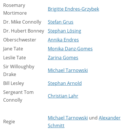
Rosemary
Brigitte Endres-Grzybek
Mortimore
Dr. Mike Connolly
Stefan Grus
Dr. Hubert Bonney
Stephan Lösing
Oberschwester
Annika Endres
Jane Tate
Monika Danz-Gomes
Leslie Tate
Zarina Gomes
Sir Willoughby
Michael Tarnowski
Drake
Bill Lesley
Stephan Arnold
Sergeant Tom
Christian Lahr
Connolly
Michael Tarnowski
und
Alexander
Regie
Schmitt