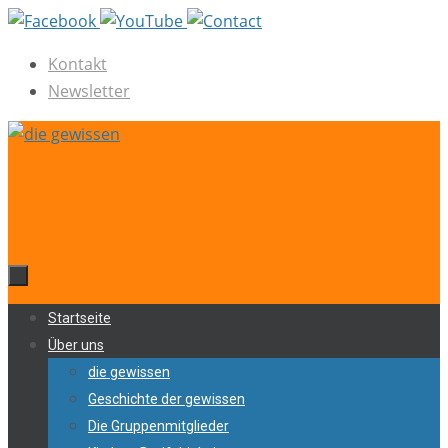
Zum
Inhalt
Kontakt
springen
Newsletter
Zum
Startseite
Inhalt
Über uns
springen
die gewissen
Geschichte der gewissen
Die Gruppenmitglieder