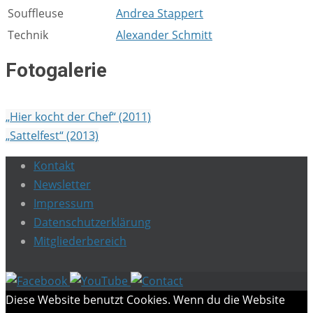
Souffleuse
Andrea Stappert
Technik
Alexander Schmitt
Fotogalerie
„Hier kocht der Chef“ (2011)
„Sattelfest“ (2013)
Kontakt
Newsletter
Impressum
Datenschutzerklärung
Mitgliederbereich
Diese Website benutzt Cookies. Wenn du die Website