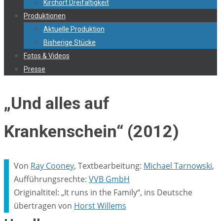
Kirchort Dreifaltigkeit
Produktionen
Aktuelle Produktion
Bisherige Stücke
Fotos & Videos
Presse
„Und alles auf
Krankenschein“ (2012)
Von
Ray Cooney
, Textbearbeitung:
Michael Tarnowski
,
Aufführungsrechte:
VVB GmbH
Originaltitel: „It runs in the Family“, ins Deutsche
übertragen von
Horst Willems