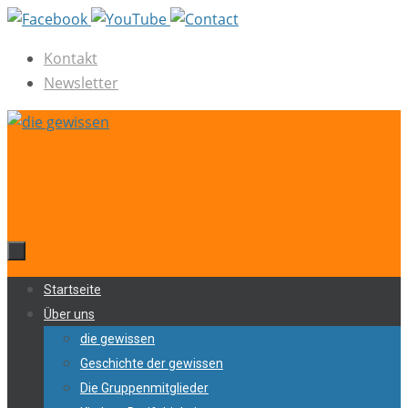
Zum
Inhalt
Kontakt
springen
Newsletter
Zum
Startseite
Inhalt
Über uns
springen
die gewissen
Geschichte der gewissen
Die Gruppenmitglieder