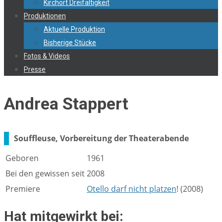
Kirchort Dreifaltigkeit
Produktionen
Aktuelle Produktion
Bisherige Stücke
Fotos & Videos
Presse
Andrea Stappert
Souffleuse, Vorbereitung der Theaterabende
Geboren
1961
Bei den gewissen seit
2008
Premiere
Otello darf nicht platzen
! (2008)
Hat mitgewirkt bei: